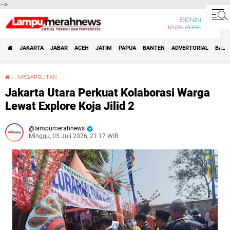
-->
SENIN
10 08 2026
JAKARTA
JABAR
ACEH
JATIM
PAPUA
BANTEN
ADVERTORIAL
BALI
›
. MEGAPOLITAN
Jakarta Utara Perkuat Kolaborasi Warga Lewat Explore Koja Jilid 2
Jakarta Utara Perkuat Kolaborasi Warga
Lewat Explore Koja Jilid 2
lampumerahnews
Minggu, 05 Juli 2026, 21.17 WIB