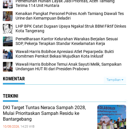
Pemenuhan Hunian Layak Jadi Prioritas, Aceh Tamiang
Terima 114 Unit Huntara
Kenaikan Pangkat Personel Polres Aceh Tamiang Diawali Tes
Urine dan Kemampuan Beladiri
LHP BPK Catat Dugaan Upaya Ngakal Struk BBM Fiktif Dinkes
Kota Tangerang
Pemeliharaan Kantor Kelurahan Warakas Berjalan Sesuai
SOP, Pekerja Terapkan Standar Keselamatan Kerja
Wawali Harris Bobihoe Apresiasi Atlet Peparpeda: Bukti
Komitmen Pemkot Bekasi Wujudkan Kota Inklusif
Wawali Harris Bobihoe Temui Anak Sayuti Melik, Sampaikan
Undangan HUT RI dari Presiden Prabowo
KOMENTAR
Tampilkan
TERKINI
DKI Target Tuntas Neraca Sampah 2028,
Mulai Prioritaskan Sampah Residu ke
Bantargebang
10/08/2026,
14:25 WIB