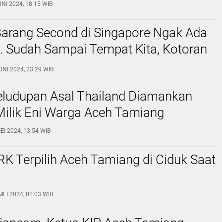
UNI 2024, 18.15 WIB
Barang Second di Singapore Ngak Ada
. Sudah Sampai Tempat Kita, Kotoran
Pun Jadi Mahal Harganya
UNI 2024, 23.29 WIB
eludupan Asal Thailand Diamankan
Milik Eni Warga Aceh Tamiang
EI 2024, 13.54 WIB
K Terpilih Aceh Tamiang di Ciduk Saat
MEI 2024, 01.03 WIB