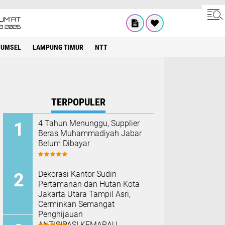
UM'AT
08 2026
SUMSEL
LAMPUNG TIMUR
NTT
TERPOPULER
4 Tahun Menunggu, Supplier
Beras Muhammadiyah Jabar
Belum Dibayar
Dekorasi Kantor Sudin
Pertamanan dan Hutan Kota
Jakarta Utara Tampil Asri,
Cerminkan Semangat
Penghijauan
ANTISIPASI KEMARAU,