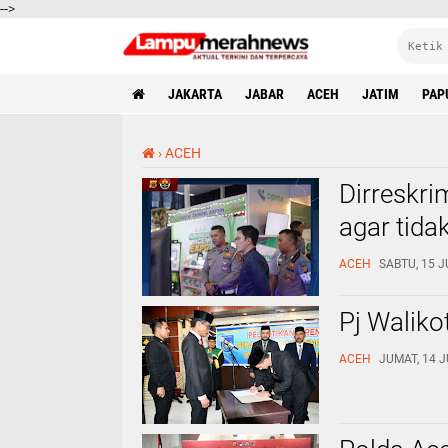
-->
JAKARTA
JABAR
ACEH
JATIM
PAP
›
ACEH
Dirreskr
agar tidak
ACEH
SABTU, 15 J
Pj Waliko
ACEH
JUMAT, 14 J