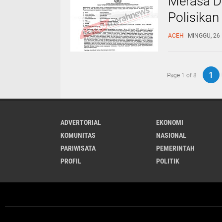
Merasa D
Polisika
ACEH
MINGGU, 26 
1
Page 1 of 8
ADVERTORIAL
EKONOMI
KOMUNITAS
NASIONAL
PARIWISATA
PEMERINTAH
PROFIL
POLITIK