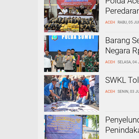
Polda Ace
Peredara
ACEH
RABU, 05 JU
Barang Se
Negara Rp
ACEH
SELASA, 04 
SWKL Tol
ACEH
SENIN, 03 J
Penyelund
Penindaka