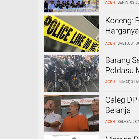
ACEH
SENIN, 03 J
Koceng: 
Harganya
Kambing 
ACEH
SABTU, 01 J
Barang S
Poldasu 
ACEH
JUMAT, 31 M
Caleg DPR
Belanja
ACEH
SELASA, 28 