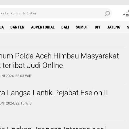
J
7 
UA
BANTEN
ADVERTORIAL
BALI
SUMUT
DIY
JATENG
imum Polda Aceh Himbau Masyarakat
 terlibat Judi Online
UNI 2024, 22.03 WIB
ta Langsa Lantik Pejabat Eselon II
UNI 2024, 22.15 WIB