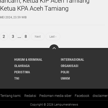
iancam, Ketua KIP Aceh Tamiang
n Ketua KPA Aceh Tamiang
MEI 2024, 23.59 WIB
2
3
...
8
Next
Last ›
HUKUM & KRIMINAL
INTERNASIONAL
OLAHRAGA
ORGANISASI
PERISTIWA
POLRI
TNI
UMKM
Tentang kami.
Redaksi
Pedoman media siber
Facebook
disclaimer
Copyright ©
2026 Lampumerahnews