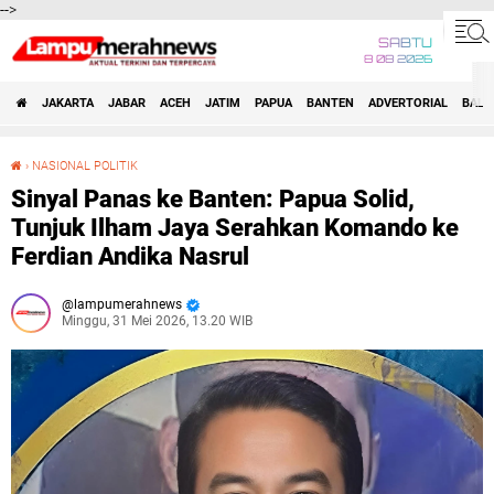
-->
SABTU
8 08 2026
JAKARTA
JABAR
ACEH
JATIM
PAPUA
BANTEN
ADVERTORIAL
BALI
›
NASIONAL POLITIK
Sinyal Panas ke Banten: Papua Solid, Tunjuk Ilham Jaya Serahkan Komando ke Ferdian Andika Nasrul
Sinyal Panas ke Banten: Papua Solid,
Tunjuk Ilham Jaya Serahkan Komando ke
Ferdian Andika Nasrul
lampumerahnews
Minggu, 31 Mei 2026, 13.20 WIB