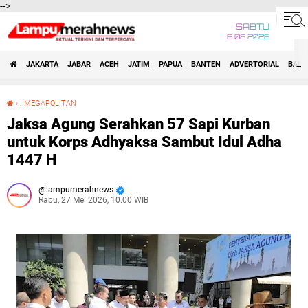
-->
SABTU
8 08 2026
JAKARTA
JABAR
ACEH
JATIM
PAPUA
BANTEN
ADVERTORIAL
BALI
›
. MEGAPOLITAN
Jaksa Agung Serahkan 57 Sapi Kurban untuk Korps Adhyaksa Sambut Idul Adha 1447 H
Jaksa Agung Serahkan 57 Sapi Kurban
untuk Korps Adhyaksa Sambut Idul Adha
1447 H
lampumerahnews
Rabu, 27 Mei 2026, 10.00 WIB