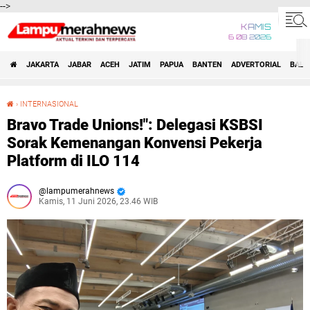
-->
KAMIS
6 08 2026
JAKARTA
JABAR
ACEH
JATIM
PAPUA
BANTEN
ADVERTORIAL
BALI
›
INTERNASIONAL
Bravo Trade Unions!": Delegasi KSBSI Sorak Kemenangan Konvensi Pekerja Platform di ILO 114
Bravo Trade Unions!": Delegasi KSBSI
Sorak Kemenangan Konvensi Pekerja
Platform di ILO 114
lampumerahnews
Kamis, 11 Juni 2026, 23.46 WIB