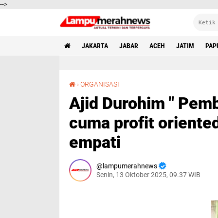
-->
JAKARTA
JABAR
ACEH
JATIM
PAP
Ajid Durohim " Pembangunan di Cilincing jangan cuma profit oriented tapi kepedulian sosial dan empati
›
ORGANISASI
Ajid Durohim " Pemb
cuma profit oriented
empati
lampumerahnews
Senin, 13 Oktober 2025, 09.37 WIB