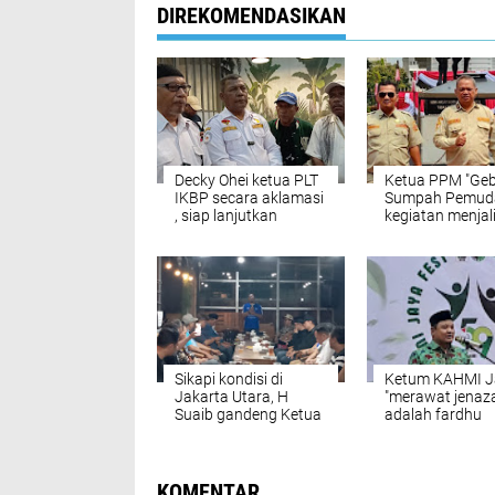
DIREKOMENDASIKAN
Decky Ohei ketua PLT
Ketua PPM "Ge
IKBP secara aklamasi
Sumpah Pemud
, siap lanjutkan
kegiatan menjal
program kerja
persatuan dan
kesatuan antar
Sikapi kondisi di
Ketum KAHMI J
Jakarta Utara, H
"merawat jenaz
Suaib gandeng Ketua
adalah fardhu
Ormas diskusi
kifayah,penuh 
dan sesuai syar
KOMENTAR