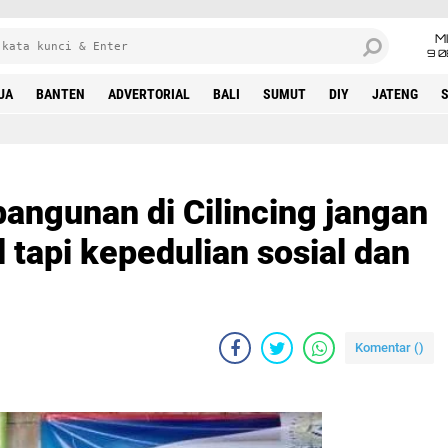
M
9 0
UA
BANTEN
ADVERTORIAL
BALI
SUMUT
DIY
JATENG
angunan di Cilincing jangan
 tapi kepedulian sosial dan
Komentar (
)