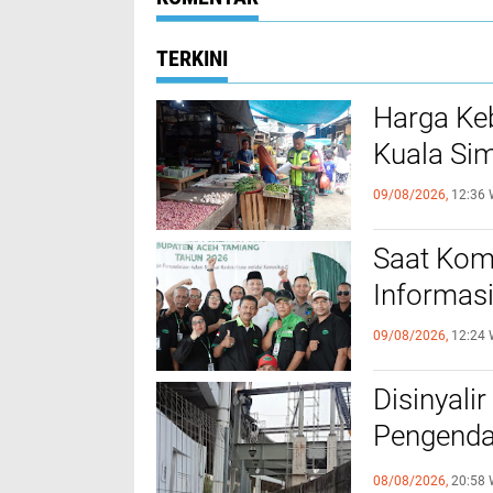
TERKINI
Harga Ke
Kuala Si
09/08/2026,
12:36 
Saat Komu
Informas
09/08/2026,
12:24 
Disinyali
Pengenda
Las
08/08/2026,
20:58 