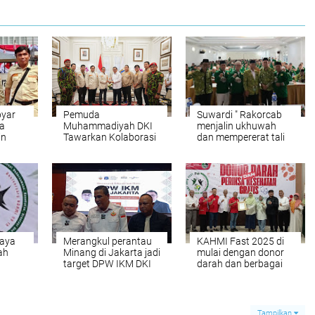
byar
Pemuda
Suwardi " Rakorcab
a
Muhammadiyah DKI
menjalin ukhuwah
in
Tawarkan Kolaborasi
dan mempererat tali
Konkret Untuk
silaturahmi antara
 OKP
Jakarta Berkeadilan
DMI dengan DKM
aya
Merangkul perantau
KAHMI Fast 2025 di
ah
Minang di Jakarta jadi
mulai dengan donor
target DPW IKM DKI
darah dan berbagai
hormat
Jakarta terpilih
rangkaian kegiatan
iat
Tampilkan