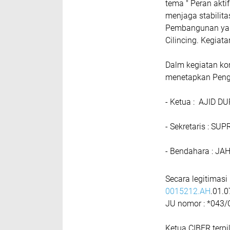
tema " Peran akt
menjaga stabilit
Pembangunan yang
Cilincing. Kegiata
Dalm kegiatan k
menetapkan Peng
- Ketua : AJID D
- Sekretaris : SUP
- Bendahara : J
Secara legitimasi
0015212.AH
.01.0
JU nomor : *043/
Ketua CIBER terp