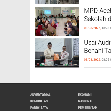
MPD Aceh
Sekolah 
08/08/2026,
18:28 
Usai Aud
Benahi T
08/08/2026,
08:05 
ADVERTORIAL
EKONOMI
KOMUNITAS
NASIONAL
PARIWISATA
PEMERINTAH