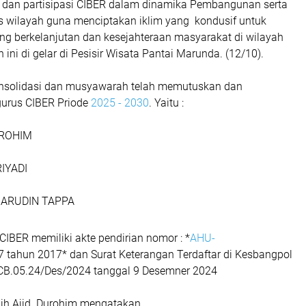
if dan partisipasi CIBER dalam dinamika Pembangunan serta
as wilayah guna menciptakan iklim yang kondusif untuk
 berkelanjutan dan kesejahteraan masyarakat di wilayah
n ini di gelar di Pesisir Wisata Pantai Marunda. (12/10).
onsolidasi dan musyawarah telah memutuskan dan
urus CIBER Priode
2025 - 2030
. Yaitu :
UROHIM
RIYADI
AHARUDIN TAPPA
 CIBER memiliki akte pendirian nomor : *
AHU-
7 tahun 2017* dan Surat Keterangan Terdaftar di Kesbangpol
CB.05.24/Des/2024 tanggal 9 Desemner 2024
ilih Ajid Durohim mengatakan.