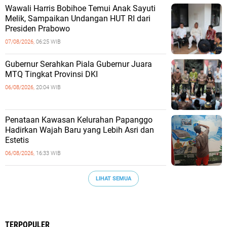
Wawali Harris Bobihoe Temui Anak Sayuti
Melik, Sampaikan Undangan HUT RI dari
Presiden Prabowo
07/08/2026,
06:25 WIB
Gubernur Serahkan Piala Gubernur Juara
MTQ Tingkat Provinsi DKI
06/08/2026,
20:04 WIB
Penataan Kawasan Kelurahan Papanggo
Hadirkan Wajah Baru yang Lebih Asri dan
Estetis
06/08/2026,
16:33 WIB
LIHAT SEMUA
TERPOPULER