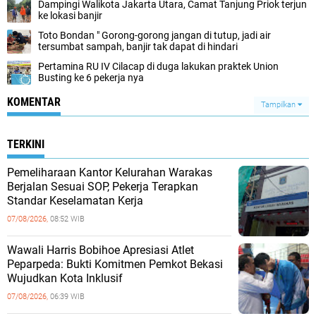
Dampingi Walikota Jakarta Utara, Camat Tanjung Priok terjun
ke lokasi banjir
Toto Bondan " Gorong-gorong jangan di tutup, jadi air
tersumbat sampah, banjir tak dapat di hindari
Pertamina RU IV Cilacap di duga lakukan praktek Union
Busting ke 6 pekerja nya
KOMENTAR
Tampilkan
TERKINI
Pemeliharaan Kantor Kelurahan Warakas
Berjalan Sesuai SOP, Pekerja Terapkan
Standar Keselamatan Kerja
07/08/2026,
08:52 WIB
Wawali Harris Bobihoe Apresiasi Atlet
Peparpeda: Bukti Komitmen Pemkot Bekasi
Wujudkan Kota Inklusif
07/08/2026,
06:39 WIB