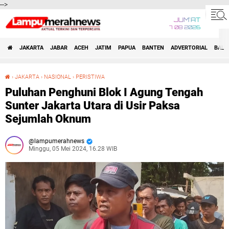
-->
JUM'AT
7 08 2026
JAKARTA
JABAR
ACEH
JATIM
PAPUA
BANTEN
ADVERTORIAL
BALI
›
JAKARTA
›
NASIONAL
›
PERISTIWA
Puluhan Penghuni Blok I Agung Tengah Sunter Jakarta Utara di Usir Paksa Sejumlah Oknum
Puluhan Penghuni Blok I Agung Tengah
Sunter Jakarta Utara di Usir Paksa
Sejumlah Oknum
lampumerahnews
Minggu, 05 Mei 2024, 16.28 WIB