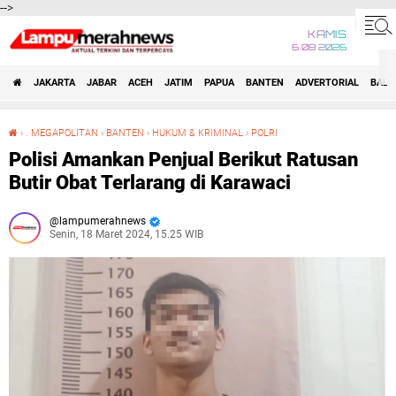
-->
KAMIS
6 08 2026
JAKARTA
JABAR
ACEH
JATIM
PAPUA
BANTEN
ADVERTORIAL
BALI
›
. MEGAPOLITAN
›
BANTEN
›
HUKUM & KRIMINAL
›
POLRI
Polisi Amankan Penjual Berikut Ratusan Butir Obat Terlarang di Karawaci
Polisi Amankan Penjual Berikut Ratusan
Butir Obat Terlarang di Karawaci
lampumerahnews
Senin, 18 Maret 2024, 15.25 WIB