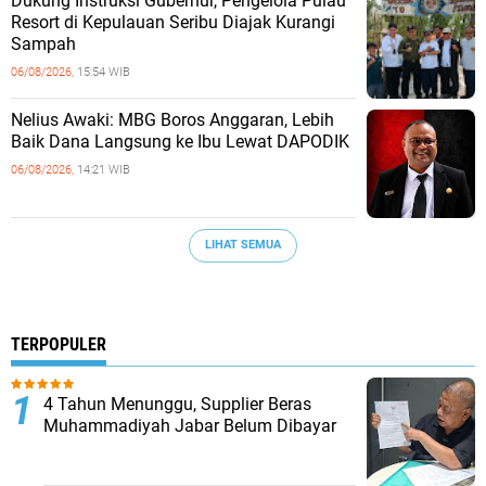
Dukung Instruksi Gubernur, Pengelola Pulau
Resort di Kepulauan Seribu Diajak Kurangi
Sampah
06/08/2026,
15:54 WIB
Nelius Awaki: MBG Boros Anggaran, Lebih
Baik Dana Langsung ke Ibu Lewat DAPODIK
06/08/2026,
14:21 WIB
LIHAT SEMUA
TERPOPULER
4 Tahun Menunggu, Supplier Beras
Muhammadiyah Jabar Belum Dibayar