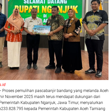
.id
 Proses pemulihan pascabanjir bandang yang melanda Aceh
ir November 2025 masih terus mendapat dukungan dari
 Pemerintah Kabupaten Nganjuk, Jawa Timur, menyalurkan
Rp233.828.795 kepada Pemerintah Kabupaten Aceh Tamiang