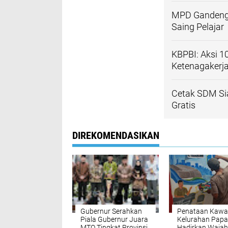
MPD Gandeng 
Saing Pelajar
KBPBI: Aksi 1
Ketenagakerja
Cetak SDM Sia
Gratis
DIREKOMENDASIKAN
Gubernur Serahkan
Penataan Kawa
Piala Gubernur Juara
Kelurahan Pap
MTQ Tingkat Provinsi
Hadirkan Wajah