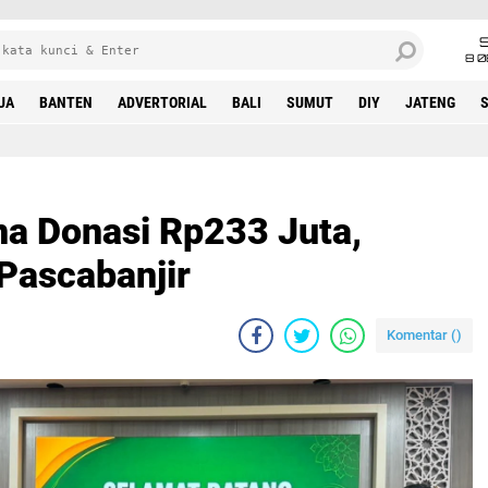
8 0
UA
BANTEN
ADVERTORIAL
BALI
SUMUT
DIY
JATENG
a Donasi Rp233 Juta,
Pascabanjir
Komentar (
)