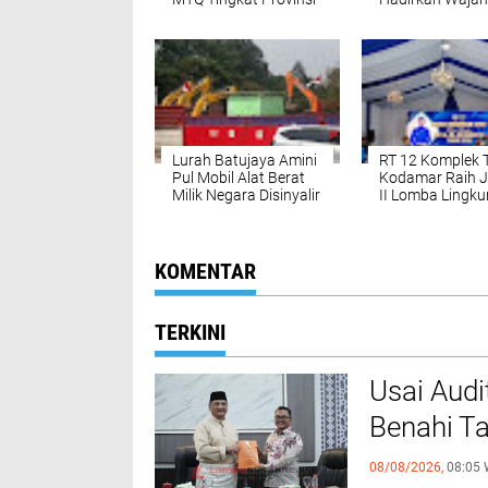
DKI
yang Lebih Asri
Estetis
Lurah Batujaya Amini
RT 12 Komplek 
Pul Mobil Alat Berat
Kodamar Raih 
Milik Negara Disinyalir
II Lomba Lingk
disewakan
Sehat HUT ke-8
Jalasenastri
KOMENTAR
TERKINI
Usai Aud
Benahi T
08/08/2026,
08:05 