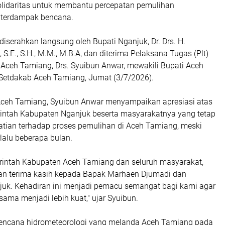
olidaritas untuk membantu percepatan pemulihan
 terdampak bencana.
diserahkan langsung oleh Bupati Nganjuk, Dr. Drs. H.
S.E., S.H., M.M., M.B.A, dan diterima Pelaksana Tugas (Plt)
 Aceh Tamiang, Drs. Syuibun Anwar, mewakili Bupati Aceh
 Setdakab Aceh Tamiang, Jumat (3/7/2026).
Aceh Tamiang, Syuibun Anwar menyampaikan apresiasi atas
intah Kabupaten Nganjuk beserta masyarakatnya yang tetap
tian terhadap proses pemulihan di Aceh Tamiang, meski
lalu beberapa bulan.
intah Kabupaten Aceh Tamiang dan seluruh masyarakat,
n terima kasih kepada Bapak Marhaen Djumadi dan
uk. Kehadiran ini menjadi pemacu semangat bagi kami agar
sama menjadi lebih kuat," ujar Syuibun.
bencana hidrometeorologi yang melanda Aceh Tamiang pada