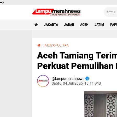
-->
JAKARTA
JABAR
ACEH
JATIM
PAP
Aceh Tamiang Terima Donasi Rp233 Juta, Perkuat Pemulihan Pascabanjir
›
. MEGAPOLITAN
Aceh Tamiang Terim
Perkuat Pemulihan 
lampumerahnews
Sabtu, 04 Juli 2026, 18.11 WIB