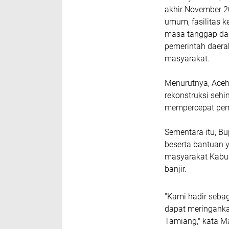
akhir November 2
umum, fasilitas 
masa tanggap daru
pemerintah daera
masyarakat.
Menurutnya, Aceh
rekonstruksi seh
mempercepat pem
Sementara itu, B
beserta bantuan 
masyarakat Kabu
banjir.
"Kami hadir seba
dapat meringank
Tamiang," kata M