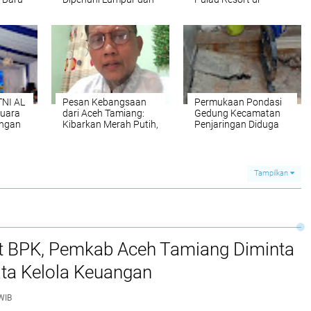
 dan
Sampah, Warga
Kepulauan Seribu
Minta Penanganan
Diajak Kurangi
Sampah
TNI AL
Pesan Kebangsaan
Permukaan Pondasi
Juara
dari Aceh Tamiang:
Gedung Kecamatan
ungan
Kibarkan Merah Putih,
Penjaringan Diduga
0
Jaga Persatuan
Mulai Mengalami
Penurunan
Tampilkan
it BPK, Pemkab Aceh Tamiang Diminta
ata Kelola Keuangan
WIB