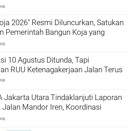
WIB
ja 2026" Resmi Diluncurkan, Satukan
n Pemerintah Bangun Koja yang
s
WIB
si 10 Agustus Ditunda, Tapi
an RUU Ketenagakerjaan Jalan Terus
WIB
 Jakarta Utara Tindaklanjuti Laporan
i Jalan Mandor Iren, Koordinasi
H Disiapkan
WIB