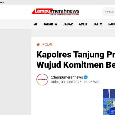
-->
JAKARTA
JABAR
ACEH
JATIM
PAP
Kapolres Tanjung Priok: Patroli Cipta Kondisi Wujud Komitmen Beri Rasa Aman Warga
›
POLRI
Kapolres Tanjung Pri
Wujud Komitmen Be
lampumerahnews
Rabu, 03 Juni 2026, 12.26 WIB