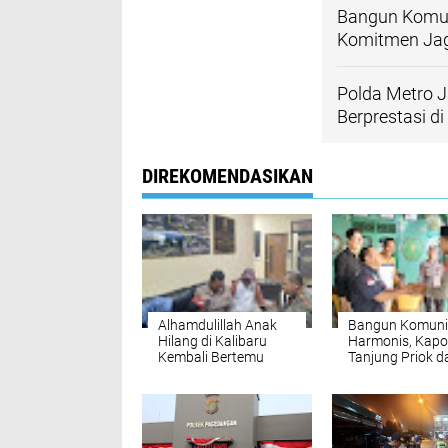
Bangun Komun
Komitmen Jag
Polda Metro 
Berprestasi di
DIREKOMENDASIKAN
Alhamdulillah Anak
Bangun Komuni
Hilang di Kalibaru
Harmonis, Kapo
Kembali Bertemu
Tanjung Priok d
Ibunya
PWI-LS Komitm
Jaga Wilayah
Pelabuhan Teta
Kondusif