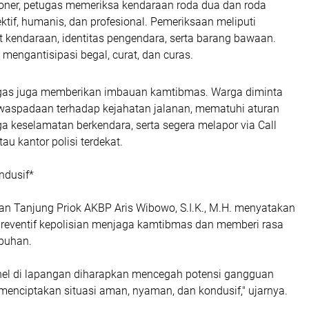
ioner, petugas memeriksa kendaraan roda dua dan roda
ktif, humanis, dan profesional. Pemeriksaan meliputi
 kendaraan, identitas pengendara, serta barang bawaan.
 mengantisipasi begal, curat, dan curas.
tugas juga memberikan imbauan kamtibmas. Warga diminta
aspadaan terhadap kejahatan jalanan, mematuhi aturan
aga keselamatan berkendara, serta segera melapor via Call
tau kantor polisi terdekat.
ondusif*
an Tanjung Priok AKBP Aris Wibowo, S.I.K., M.H. menyatakan
 preventif kepolisian menjaga kamtibmas dan memberi rasa
buhan.
nel di lapangan diharapkan mencegah potensi gangguan
menciptakan situasi aman, nyaman, dan kondusif," ujarnya.