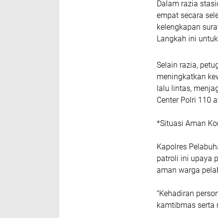
Dalam razia stas
empat secara sele
kelengkapan surat
Langkah ini untuk
Selain razia, pe
meningkatkan kew
lalu lintas, menj
Center Polri 110 a
*Situasi Aman K
Kapolres Pelabuh
patroli ini upaya
aman warga pela
"Kehadiran perso
kamtibmas serta 