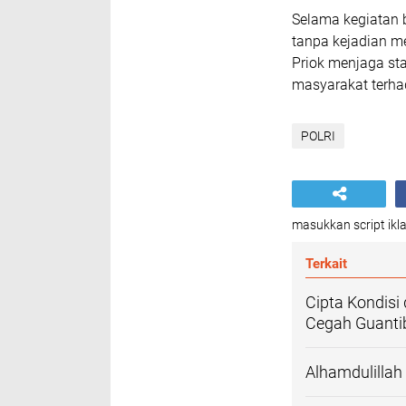
Selama kegiatan b
tanpa kejadian me
Priok menjaga st
masyarakat terha
POLRI
masukkan script ikla
Terkait
Cipta Kondisi 
Cegah Guant
Alhamdulillah