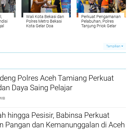
l,
Wali Kota Bekasi dan
Perkuat Pengamanan
ndisi
Polres Metro Bekasi
Pelabuhan, Polres
al
Kota Gelar Doa
Tanjung Priok Gelar
njung
Bersama Peringati
Patroli JJOS KRYD
HUT Bhayangkara ke-
Cipta Kondisi
80
Tampilkan
eng Polres Aceh Tamiang Perkuat
dan Daya Saing Pelajar
WIB
h hingga Pesisir, Babinsa Perkuat
n Pangan dan Kemanunggalan di Aceh