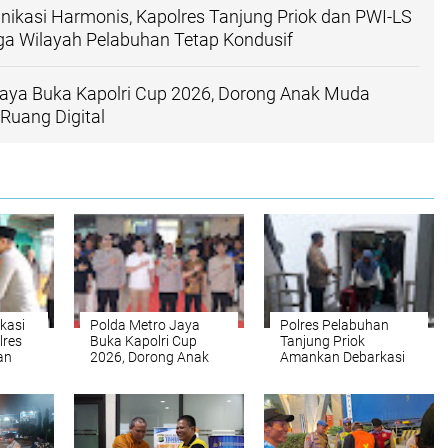
ikasi Harmonis, Kapolres Tanjung Priok dan PWI-LS
a Wilayah Pelabuhan Tetap Kondusif
Jaya Buka Kapolri Cup 2026, Dorong Anak Muda
 Ruang Digital
kasi
Polda Metro Jaya
Polres Pelabuhan
lres
Buka Kapolri Cup
Tanjung Priok
an
2026, Dorong Anak
Amankan Debarkasi
en
Muda Berprestasi di
KM Kelimutu dari
Ruang Digital
Pontianak
p