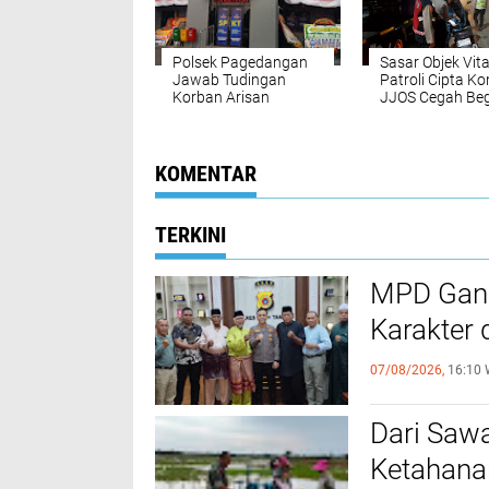
Polsek Pagedangan
Sasar Objek Vita
Jawab Tudingan
Patroli Cipta Ko
Korban Arisan
JJOS Cegah Beg
Bodong
dan Curas di Ta
Priok
KOMENTAR
TERKINI
MPD Gand
Karakter 
07/08/2026,
16:10 
Dari Sawa
Ketahana