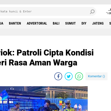
J
7 
UA
BANTEN
ADVERTORIAL
BALI
SUMUT
DIY
JATENG
ok: Patroli Cipta Kondisi
ri Rasa Aman Warga
Komentar (
)