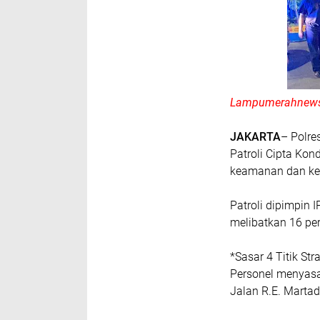
Lampumerahnews
JAKARTA
– Polre
Patroli Cipta Kon
keamanan dan ket
Patroli dipimpin
melibatkan 16 per
*Sasar 4 Titik St
Personel menyasar
Jalan R.E. Martadi