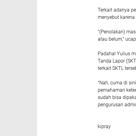
Terkait adanya p
menyebut karena b
"(Penolakan) mas
atau belum," uca
Padahal Yulius m
Tanda Lapor (SKT
terkait SKTL terse
"Nah, cuma di sini
pemahaman ketera
sudah bisa dipak
pengurusan admini
kipray