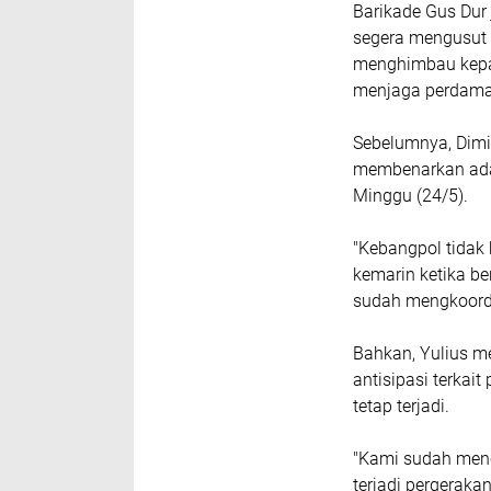
Barikade Gus Dur
segera mengusut 
menghimbau kepad
menjaga perdama
Sebelumnya, Dimin
membenarkan adany
Minggu (24/5).
"Kebangpol tidak 
kemarin ketika b
sudah mengkoordi
Bahkan, Yulius m
antisipasi terkait
tetap terjadi.
"Kami sudah menc
terjadi pergeraka