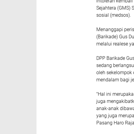
intoleran kembali 
Sejahtera (GMS) 
sosial (medsos).
Menanggapi peris
(Barikade) Gus D
melalui realese ya
DPP Barikade Gu
sedang berlangsu
oleh sekelompok 
mendalam bagi j
"Hal ini merupak
juga mengakibat
anak-anak dibawa
yang juga merupak
Pasang Haro Raj