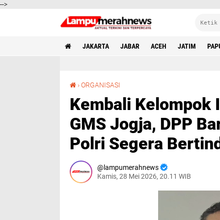
-->
JAKARTA
JABAR
ACEH
JATIM
PAP
Kembali Kelompok Intoleran Bubarkan Ibadah GMS Jogja, DPP Barikade Gusdur Ultimatum Polri Segera Bertindak
›
ORGANISASI
Kembali Kelompok I
GMS Jogja, DPP Ba
Polri Segera Bertin
lampumerahnews
Kamis, 28 Mei 2026, 20.11 WIB