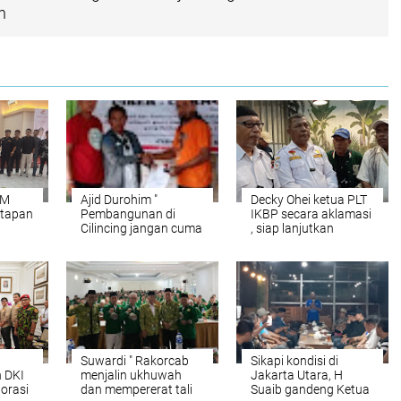
h
EM
Ajid Durohim "
Decky Ohei ketua PLT
etapan
Pembangunan di
IKBP secara aklamasi
Cilincing jangan cuma
, siap lanjutkan
profit oriented tapi
program kerja
kepedulian sosial dan
empati
Suwardi " Rakorcab
Sikapi kondisi di
 DKI
menjalin ukhuwah
Jakarta Utara, H
orasi
dan mempererat tali
Suaib gandeng Ketua