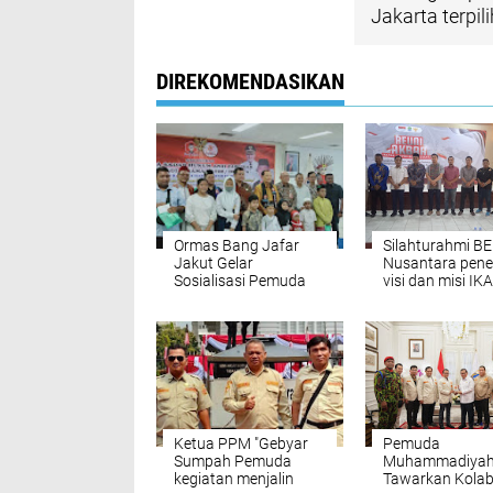
Jakarta terpili
DIREKOMENDASIKAN
Ormas Bang Jafar
Silahturahmi B
Jakut Gelar
Nusantara pen
Sosialisasi Pemuda
visi dan misi IKA
Sadar Hukum Anti
Alumni BEM
Tawuran
Nusantara
Ketua PPM "Gebyar
Pemuda
Sumpah Pemuda
Muhammadiyah
kegiatan menjalin
Tawarkan Kolab