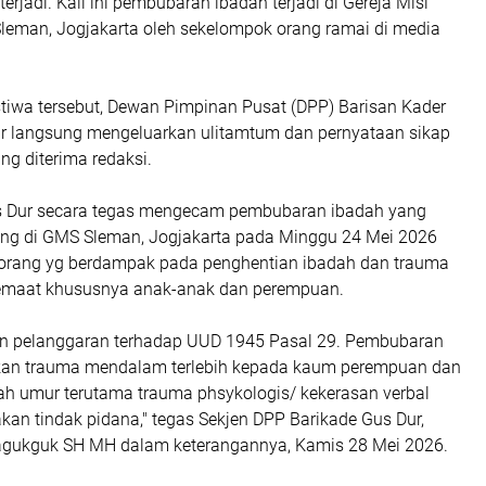
terjadi. Kali ini pembubaran ibadah terjadi di Gereja Misi
Sleman, Jogjakarta oleh sekelompok orang ramai di media
tiwa tersebut, Dewan Pimpinan Pusat (DPP) Barisan Kader
ur langsung mengeluarkan ulitamtum dan pernyataan sikap
ng diterima redaksi.
s Dur secara tegas mengecam pembubaran ibadah yang
ng di GMS Sleman, Jogjakarta pada Minggu 24 Mei 2026
orang yg berdampak pada penghentian ibadah dan trauma
emaat khususnya anak-anak dan perempuan.
an pelanggaran terhadap UUD 1945 Pasal 29. Pembubaran
kan trauma mendalam terlebih kepada kaum perempuan dan
h umur terutama trauma phsykologis/ kekerasan verbal
an tindak pidana," tegas Sekjen DPP Barikade Gus Dur,
agukguk SH MH dalam keterangannya, Kamis 28 Mei 2026.