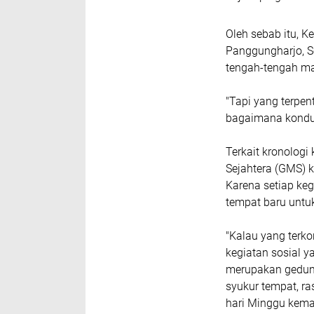
Oleh sebab itu, 
Panggungharjo, Se
tengah-tengah ma
"Tapi yang terpe
bagaimana kondusi
Terkait kronologi
Sejahtera (GMS) k
Karena setiap ke
tempat baru untuk
"Kalau yang terko
kegiatan sosial y
merupakan gedung
syukur tempat, r
hari Minggu kemar