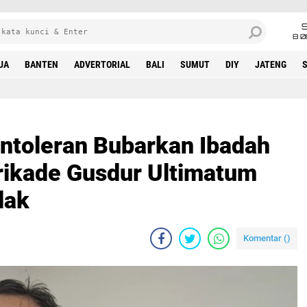
8 0
UA
BANTEN
ADVERTORIAL
BALI
SUMUT
DIY
JATENG
ntoleran Bubarkan Ibadah
rikade Gusdur Ultimatum
dak
Komentar (
)