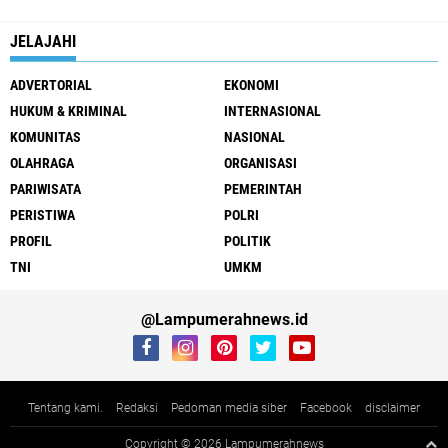
JELAJAHI
ADVERTORIAL
EKONOMI
HUKUM & KRIMINAL
INTERNASIONAL
KOMUNITAS
NASIONAL
OLAHRAGA
ORGANISASI
PARIWISATA
PEMERINTAH
PERISTIWA
POLRI
PROFIL
POLITIK
TNI
UMKM
@Lampumerahnews.id
Tentang kami.
Redaksi
Pedoman media siber
Facebook
disclaimer
Copyright ©
2026 Lampumerahnews