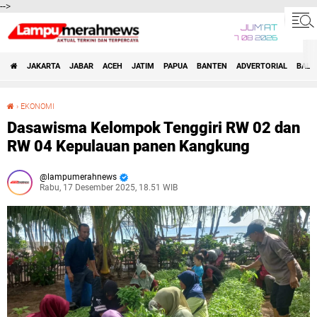
-->
JUM'AT
7 08 2026
JAKARTA
JABAR
ACEH
JATIM
PAPUA
BANTEN
ADVERTORIAL
BALI
›
EKONOMI
Dasawisma Kelompok Tenggiri RW 02 dan RW 04 Kepulauan panen Kangkung
Dasawisma Kelompok Tenggiri RW 02 dan
RW 04 Kepulauan panen Kangkung
lampumerahnews
Rabu, 17 Desember 2025, 18.51 WIB