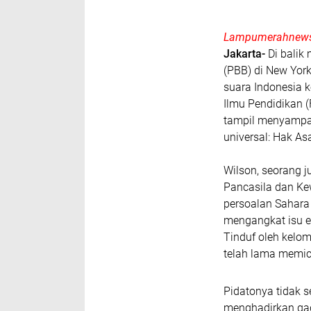
Lampumerahnews
Jakarta-
Di balik
(PBB) di New York
suara Indonesia 
Ilmu Pendidikan (F
tampil menyampai
universal: Hak A
Wilson, seorang j
Pancasila dan Ke
persoalan Sahara
mengangkat isu e
Tinduf oleh kelom
telah lama memic
Pidatonya tidak 
menghadirkan gag