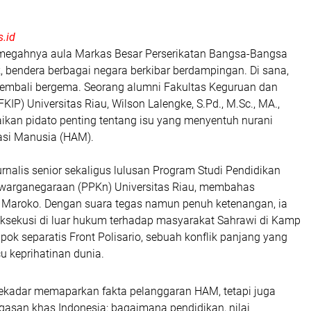
.id
 megahnya aula Markas Besar Perserikatan Bangsa-Bangsa
, bendera berbagai negara berkibar berdampingan. Di sana,
kembali bergema. Seorang alumni Fakultas Keguruan dan
KIP) Universitas Riau, Wilson Lalengke, S.Pd., M.Sc., MA.,
kan pidato penting tentang isu yang menyentuh nurani
sasi Manusia (HAM).
urnalis senior sekaligus lulusan Program Studi Pendidikan
warganegaraan (PPKn) Universitas Riau, membahas
 Maroko. Dengan suara tegas namun penuh ketenangan, ia
ksekusi di luar hukum terhadap masyarakat Sahrawi di Kamp
pok separatis Front Polisario, sebuah konflik panjang yang
u keprihatinan dunia.
sekadar memaparkan fakta pelanggaran HAM, tetapi juga
asan khas Indonesia: bagaimana pendidikan, nilai