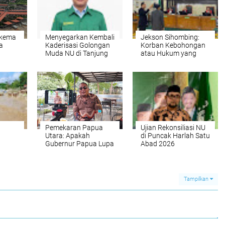
Skema
Menyegarkan Kembali
Jekson Sihombing:
a
Kaderisasi Golongan
Korban Kebohongan
Muda NU di Tanjung
atau Hukum yang
Priok
Hilang Arah
Pemekaran Papua
Ujian Rekonsiliasi NU
Utara: Apakah
di Puncak Harlah Satu
Gubernur Papua Lupa
Abad 2026
kan
Amanat Rakyat
Tampilkan