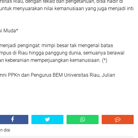
itas Riau, dengan tekad dan pengetahuan, bisa hadir di
untuk menyuarakan nilai kemanusiaan yang juga menjadi inti
si Muda*
 menjadi pengingat: mimpi besar tak mengenal batas
kampus di Riau hingga panggung dunia, semuanya berawal
dan keberanian memperjuangkan kemanusiaan. (*)
umni PPKn dan Pengurus BEM Universitas Riau, Julian
n disi