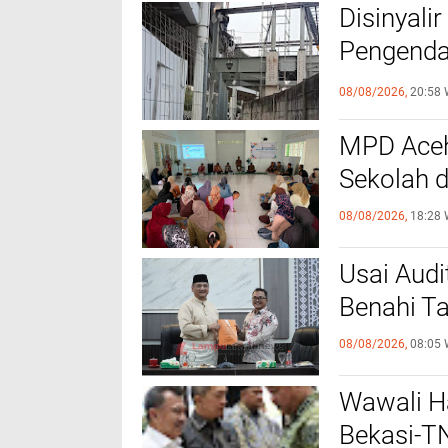
Disinyali
Pengenda
Las
08/08/2026,
20:58 
MPD Aceh
Sekolah 
08/08/2026,
18:28 
Usai Aud
Benahi T
08/08/2026,
08:05 
Wawali Ha
Bekasi-TN