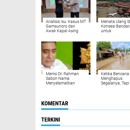
Analisis Isu: Kasus MT
Menata Ulang 
Gamsunoro dan
Konsesi Bandar
Awak Kapal Asing
untuk
Menyelamatkan
Ekosistem
Penerbangan
Nasional
Memo Dr. Rahman
Ketika Bencana
Sabon Nama:
Menghapus
Menyelamatkan
Segalanya, Tapi
Moralitas Bangsa dan
Angka Menentu
Menata Ulang Sistem
Segalanya
Pemerintahan
KOMENTAR
TERKINI