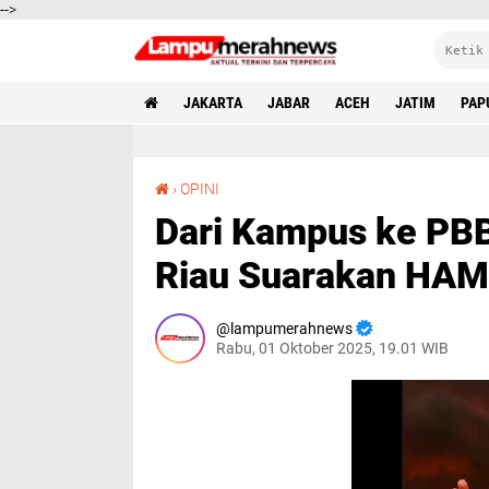
-->
JAKARTA
JABAR
ACEH
JATIM
PAP
Dari Kampus ke PBB: Alumni PPKn Universitas Riau Suarakan HAM di Panggung Dunia
›
OPINI
Dari Kampus ke PBB
Riau Suarakan HAM
lampumerahnews
Rabu, 01 Oktober 2025, 19.01 WIB