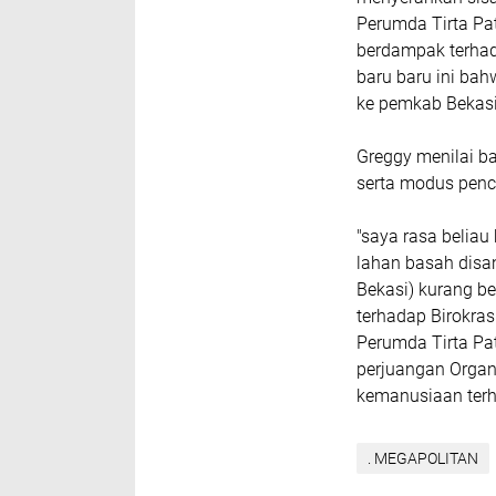
Perumda Tirta Pat
berdampak terhad
baru baru ini ba
ke pemkab Bekasi 
Greggy menilai ba
serta modus penci
"saya rasa belia
lahan basah disan
Bekasi) kurang be
terhadap Birokras
Perumda Tirta Pa
perjuangan Organi
kemanusiaan ter
. MEGAPOLITAN