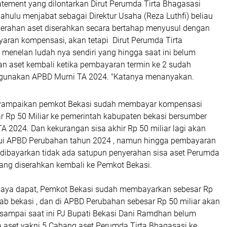
atement yang dilontarkan Dirut Perumda Tirta Bhagasasi
ahulu menjabat sebagai Direktur Usaha (Reza Luthfi) beliau
rahan aset diserahkan secara bertahap menyusul dengan
aran kompensasi, akan tetapi Dirut Perumda Tirta
 menelan ludah nya sendiri yang hingga saat ini belum
n aset kembali ketika pembayaran termin ke 2 sudah
gunakan APBD Murni TA 2024. "Katanya menanyakan.
yampaikan pemkot Bekasi sudah membayar kompensasi
ar Rp 50 Miliar ke pemerintah kabupaten bekasi bersumber
A 2024. Dan kekurangan sisa akhir Rp 50 miliar lagi akan
lui APBD Perubahan tahun 2024 , namun hingga pembayaran
h dibayarkan tidak ada satupun penyerahan sisa aset Perumda
yang diserahkan kembali ke Pemkot Bekasi.
 saya dapat, Pemkot Bekasi sudah membayarkan sebesar Rp
ab bekasi , dan di APBD Perubahan sebesar Rp 50 miliar akan
sampai saat ini PJ Bupati Bekasi Dani Ramdhan belum
 aset yakni 5 Cabang aset Perumda Tirta Bhagasasi ke