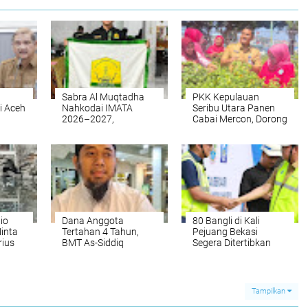
Sabra Al Muqtadha
PKK Kepulauan
i Aceh
Nahkodai IMATA
Seribu Utara Panen
2026–2027,
Cabai Mercon, Dorong
gai
Regenerasi
Warga Bercocok
Kepemimpinan
Tanam
Mahasiswa Aceh
Tamiang Berlanjut
io
Dana Anggota
80 Bangli di Kali
inta
Tertahan 4 Tahun,
Pejuang Bekasi
ius
BMT As-Siddiq
Segera Ditertibkan
Dorong Penyelesaian
Atasi Banjir
Mudharabah
Tampilkan