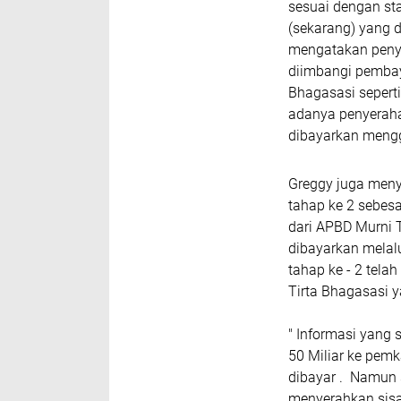
sesuai dengan st
(sekarang) yang d
mengatakan penye
diimbangi pembay
Bhagasasi seperti
adanya penyeraha
dibayarkan meng
Greggy juga men
tahap ke 2 sebes
dari APBD Murni T
dibayarkan mela
tahap ke - 2 tela
Tirta Bhagasasi 
" Informasi yang
50 Miliar ke pemk
dibayar . Namun 
menyerahkan sisa