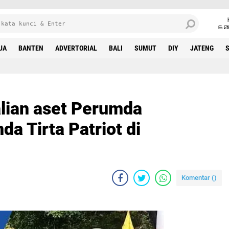
6 0
UA
BANTEN
ADVERTORIAL
BALI
SUMUT
DIY
JATENG
lian aset Perumda
a Tirta Patriot di
Komentar (
)