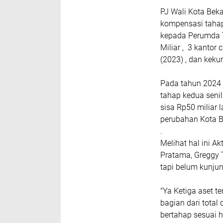
PJ Wali Kota Be
kompensasi tahap
kepada Perumda Ti
Miliar , 3 kantor
(2023) , dan keku
Pada tahun 2024
tahap kedua seni
sisa Rp50 miliar
perubahan Kota Be
.
Melihat hal ini 
Pratama, Greggy 
tapi belum kunju
"Ya Ketiga aset t
bagian dari total
bertahap sesuai h