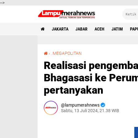
-->
JAKARTA
JABAR
ACEH
JATIM
PAP
Realisasi pengembalian aset Perumda Bhagasasi ke Perumda Tirta Patriot di pertanyakan
›
. MEGAPOLITAN
Realisasi pengemba
Bhagasasi ke Perumd
pertanyakan
lampumerahnews
Sabtu, 13 Juli 2024, 21.38 WIB