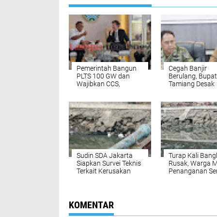
Pemerintah Bangun
Cegah Banjir
PLTS 100 GW dan
Berulang, Bupat
Wajibkan CCS,
Tamiang Desak
Jumhur: Era
Normalisasi Sun
Pembangunan Hijau
Tamiang
Sudin SDA Jakarta
Turap Kali Bangl
Siapkan Survei Teknis
Rusak, Warga M
Terkait Kerusakan
Penanganan Ser
Turap Kali Banglio
KOMENTAR