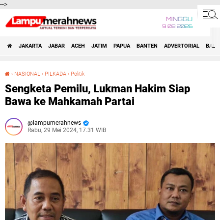
-->
MINGGU
9 08 2026
JAKARTA
JABAR
ACEH
JATIM
PAPUA
BANTEN
ADVERTORIAL
BALI
›
NASIONAL
›
PILKADA
›
Politik
Sengketa Pemilu, Lukman Hakim Siap Bawa ke Mahkamah Partai
Sengketa Pemilu, Lukman Hakim Siap
Bawa ke Mahkamah Partai
lampumerahnews
Rabu, 29 Mei 2024, 17.31 WIB