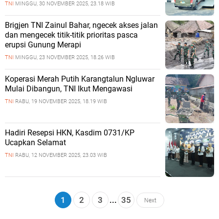
TNI
MINGGU, 30 NOVEMBER 2025, 23.18 WIB
Brigjen TNI Zainul Bahar, ngecek akses jalan
dan mengecek titik-titik prioritas pasca
erupsi Gunung Merapi
TNI
MINGGU, 23 NOVEMBER 2025, 18.26 WIB
Koperasi Merah Putih Karangtalun Ngluwar
Mulai Dibangun, TNI Ikut Mengawasi
TNI
RABU, 19 NOVEMBER 2025, 18.19 WIB
Hadiri Resepsi HKN, Kasdim 0731/KP
Ucapkan Selamat
TNI
RABU, 12 NOVEMBER 2025, 23.03 WIB
1
2
3
...
35
Next