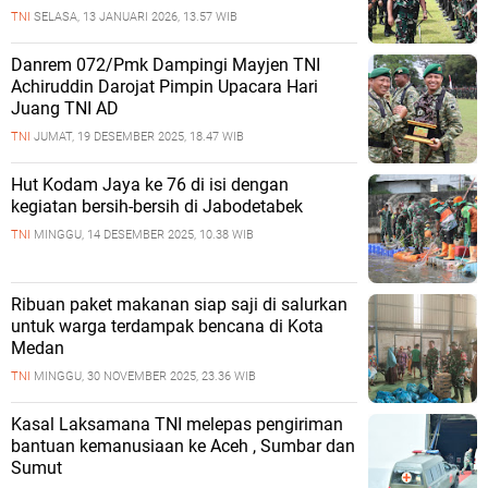
TNI
SELASA, 13 JANUARI 2026, 13.57 WIB
Danrem 072/Pmk Dampingi Mayjen TNI
Achiruddin Darojat Pimpin Upacara Hari
Juang TNI AD
TNI
JUMAT, 19 DESEMBER 2025, 18.47 WIB
Hut Kodam Jaya ke 76 di isi dengan
kegiatan bersih-bersih di Jabodetabek
TNI
MINGGU, 14 DESEMBER 2025, 10.38 WIB
Ribuan paket makanan siap saji di salurkan
untuk warga terdampak bencana di Kota
Medan
TNI
MINGGU, 30 NOVEMBER 2025, 23.36 WIB
Kasal Laksamana TNI melepas pengiriman
bantuan kemanusiaan ke Aceh , Sumbar dan
Sumut