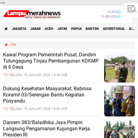
-->
KAMIS
6 08 2026
JAKARTA
JABAR
ACEH
JATIM
PAPUA
BANTEN
ADVERTORIAL
BALI
›
TNI
Kawal Program Pemerintah Pusat, Dandim
Tulungagung Tinjau Pembangunan KDKMP
di 6 Desa
TNI
SELASA, 13 JANUARI 2026, 14.06 WIB
Dukung Kesehatan Masyarakat, Babinsa
Koramil 03/Serengan Bantu Kegiatan
Posyandu
TNI
SELASA, 13 JANUARI 2026, 14.02 WIB
Danrem 083/Baladhika Jaya Pimpin
Langsung Pengamanan Kujungan Kerja
Presiden RI