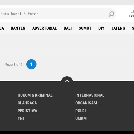
J
7 
UA
BANTEN
ADVERTORIAL
BALI
SUMUT
DIY
JATENG
1
Page 1 of 1
HUKUM & KRIMINAL
INTERNASIONAL
OLAHRAGA
ORGANISASI
PERISTIWA
POLRI
TNI
UMKM