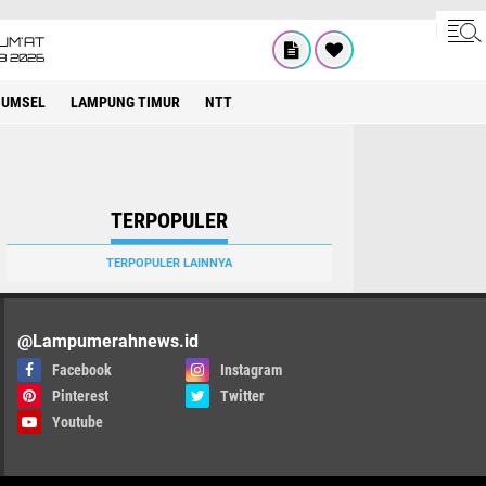
UM'AT
08 2026
SUMSEL
LAMPUNG TIMUR
NTT
TERPOPULER
TERPOPULER LAINNYA
@Lampumerahnews.id
Facebook
Instagram
Pinterest
Twitter
Youtube