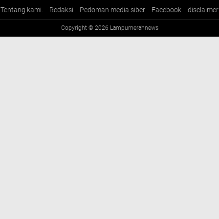
Tentang kami.
Redaksi
Pedoman media siber
Facebook
disclaimer
Copyright ©
2026 Lampumerahnews