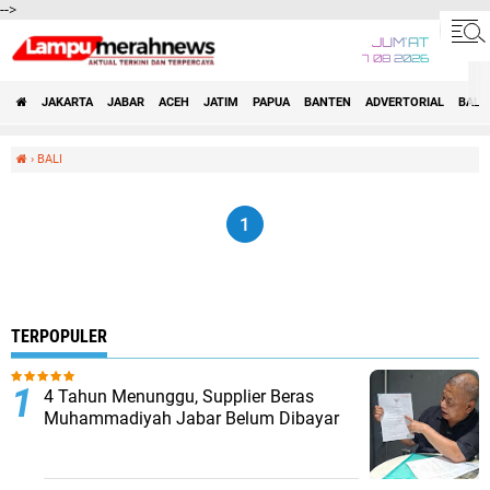
-->
JUM'AT
7 08 2026
JAKARTA
JABAR
ACEH
JATIM
PAPUA
BANTEN
ADVERTORIAL
BALI
›
BALI
1
TERPOPULER
4 Tahun Menunggu, Supplier Beras
Muhammadiyah Jabar Belum Dibayar